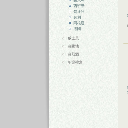
義大利
西班牙
匈牙利
智利
阿根廷
德國
威士忌
白蘭地
白烈酒
年節禮盒