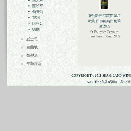
義大利
西班牙
匈牙利
智利歐弗尼酒莊 聖塔
智利
歐利 白蘇維翁白葡萄
阿根廷
酒 2009
德國
O Fournier Centauri
Sauvignon Blanc 2009
威士忌
白蘭地
白烈酒
年節禮盒
COPYRIGHT c 2011 SEA & LAND WINE
Add.
台北市羅斯福路二段33號11