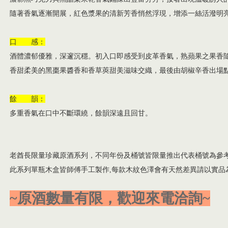
隨著香氣逐漸開展，紅色漿果的清新芳香悄然浮現，增添一絲活潑明
口 感：
酒體濃郁優雅，深邃沉穩。初入口即感受到皮革香氣，熟蘋果之果香
香甜柔美的黑棗果醬香和香草莢甜美滋味交織，最後由胡椒辛香出場
餘 韻：
多重香氣在口中不斷環繞，餘韻深遠且回甘。
老酋長限量珍藏原酒系列，不同年份及桶號皆限量推出
代表桶號為參
此系列單瓶木盒皆師傅手工製作,
每款
木紋色澤會有天然差異請以實品
~原酒數量有限，歡迎來電洽詢~