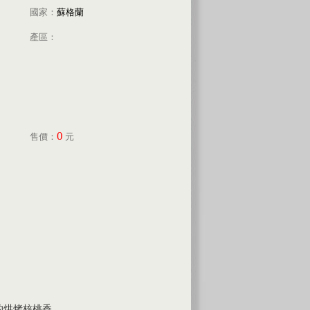
國家：
蘇格蘭
產區：
0
售價：
元
的烘烤核桃香。