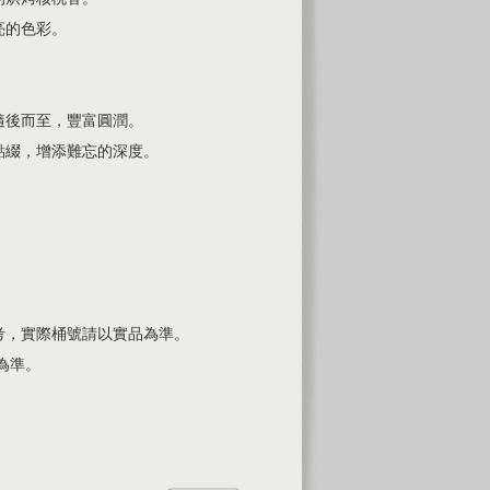
亮的色彩。
隨後而至，豐富圓潤。
點綴，增添難忘的深度。
考，實際桶號請以實品為準。
為準。