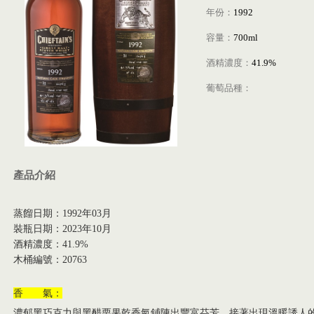
年份：
1992
容量：
700ml
酒精濃度：
41.9%
葡萄品種：
產品介紹
蒸餾日期：1992年03月
裝瓶日期：2023年10月
酒精濃度：41.9%
木桶編號：20763
香 氣：
濃郁黑巧克力與黑醋栗果乾香氣鋪陳出豐富芬芳，接著出現溫暖誘人