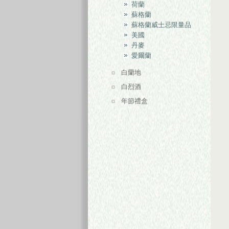
荷蘭
蘇格蘭
蘇格蘭威士忌限量品
美國
丹麥
愛爾蘭
白蘭地
白烈酒
年節禮盒