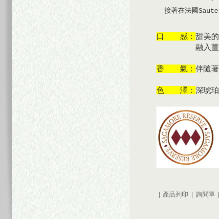
接著在法國Saute
口 感：
甜美的
融入薑
香 氣：
伴隨著
色 澤：
深琥珀
|
產品列印
|
詢問單
|