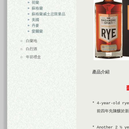
荷蘭
蘇格蘭
蘇格蘭威士忌限量品
美國
丹麥
愛爾蘭
白蘭地
白烈酒
年節禮盒
產品介紹
* 4-year-old rye
前四年先陳釀於新
* Another 2 ½ ye