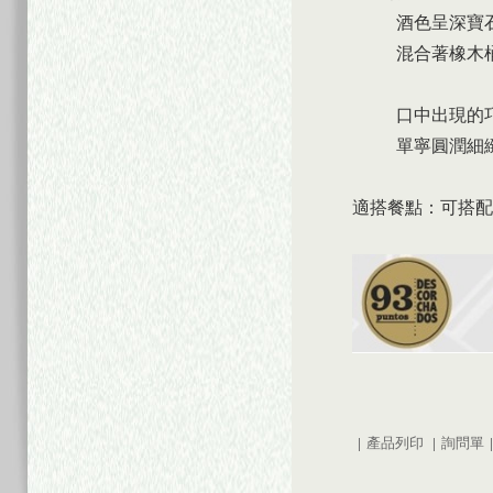
酒色呈深寶
混合著橡木
口中出現的
單寧圓潤細
適搭餐點：
可搭配
|
產品列印
|
詢問單
|