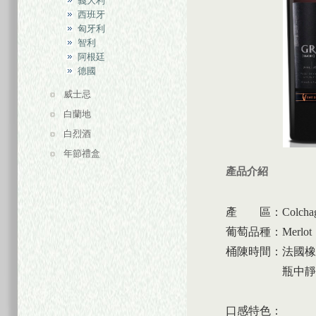
義大利
西班牙
匈牙利
智利
阿根廷
德國
威士忌
白蘭地
白烈酒
年節禮盒
產品介紹
產 區：
Colchag
葡萄品種：
Merlot
桶陳時間：法國橡木
瓶中靜
口感特色：