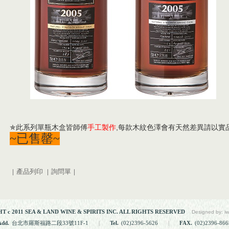
✯
此系列單瓶木盒皆師傅
手工製作
,每款
木紋色澤會有天然差異請以實
~已售罄~
|
產品列印
|
詢問單
|
 c 2011 SEA & LAND WINE & SPIRITS INC. ALL RIGHTS RESERVED
Designed by: i
Add.
台北市羅斯福路二段33號11F-1
|
Tel.
(02)2396-5626
|
FAX.
(02)2396-866