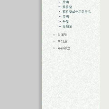
荷蘭
蘇格蘭
蘇格蘭威士忌限量品
美國
丹麥
愛爾蘭
白蘭地
白烈酒
年節禮盒