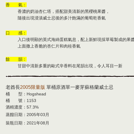
香 氣：
香濃的奶油杏仁塔，搭配甜美清新的黑櫻桃果醬，
隨後出現浸漬威士忌後的多汁飽滿的葡萄乾香氣
口 感：
入口後明顯的英式海綿蛋糕氣息，配上新鮮現採草莓製成的果
上面撒上香脆的杏仁片和肉桂香氣
餘 韻：
甘甜中清新多重的歐式辛香料在尾韻出現，令人耳目一新
老酋長
2005限量版
單桶原酒單一麥芽蘇格蘭威士忌
桶 型：
Hogshead
桶 號：1153
酒精濃度：57.3%
蒸餾日期：2005年03月
裝瓶日期：2021年08月