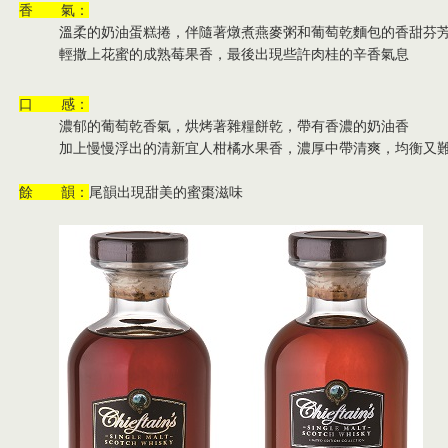
香 氣：
溫柔的奶油蛋糕捲，伴隨著燉煮燕麥粥和葡萄乾麵包的香甜芬
輕撒上花蜜的成熟莓果香
，最後出現些許肉桂的辛香氣息
口 感：
濃郁的葡萄乾香氣，烘烤著雜糧餅乾
，帶有香濃的奶油香
加上慢慢浮出的清新宜人柑橘水果香
，濃厚中帶清爽
，均衡又
餘 韻：
尾韻出現甜美的蜜棗滋味