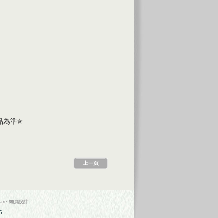
品為準
✯
ware
網頁設計
5