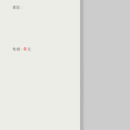
產區：
0
售價：
元