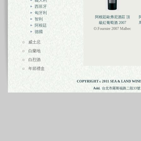
義大利
西班牙
匈牙利
阿根廷歐弗尼酒莊 頂
智利
級紅葡萄酒 2007
阿根廷
O.Fournier 2007 Malbec
德國
威士忌
白蘭地
白烈酒
年節禮盒
COPYRIGHT c 2011 SEA & LAND WINE
Add.
台北市羅斯福路二段33號11