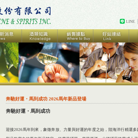
LINE
奔馳好運・馬到成功 2026馬年新品登場
奔馳好運・馬到成功
迎接2026馬年到來，象徵奔放、力量與好運的年度之始，陸海洋行精選