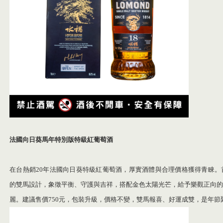
法國向日葵馬年特別版特級紅葡萄酒
在台熱銷20年法國向日葵特級紅葡萄酒，厚實酒體與合理價格獲得青睞。
的雙馬設計，象徵平衡、守護與吉祥，搭配金色太陽光芒，給予樂觀正向的
麗。建議售價750元，包裝升級，價格不變，雙馬報喜、好運成雙，是年節