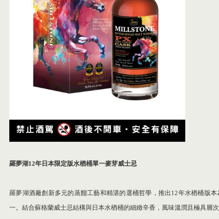
羅夢湖
12
年日本限定版水楢桶單一麥芽威士忌
羅夢湖酒廠創新多元的蒸餾工藝和精湛的選桶哲學，推出12年水楢桶版本
一。結合蘇格蘭威士忌結構與日本水楢桶的細緻辛香，風味溫潤且極具層次