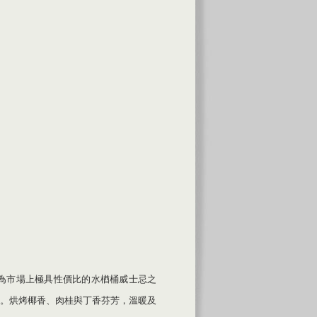
為市場上極具性價比的水楢桶威士忌之
。烘烤椰香、肉桂與丁香芬芳，溫暖及