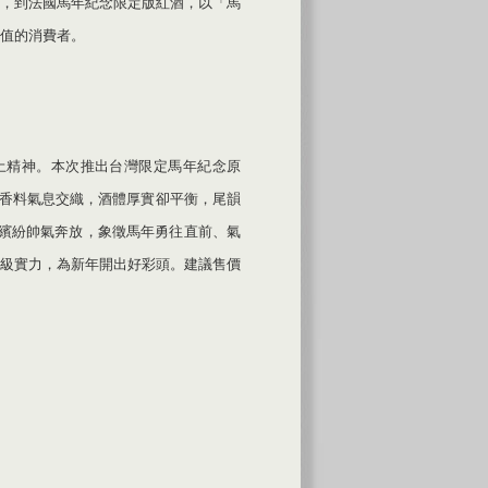
，到法國馬年紀念限定版紅酒，以「馬
值的消費者。
風土精神。本次推出台灣限定馬年紀念原
與香料氣息交織，酒體厚實卻平衡，尾韻
彩繽紛帥氣奔放，象徵馬年勇往直前、氣
級實力，為新年開出好彩頭。建議售價