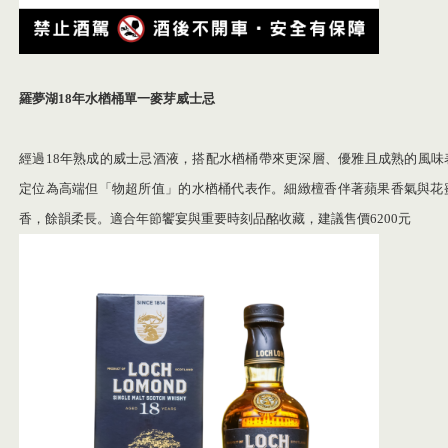
羅夢湖
18
年水楢桶單一麥芽威士忌
經過18年熟成的威士忌酒液，搭配水楢桶帶來更深層、優雅且成熟的風味
定位為高端但「物超所值」的水楢桶代表作。細緻檀香伴著蘋果香氣與花
香，餘韻柔長。適合年節饗宴與重要時刻品酩收藏，建議售價6200元