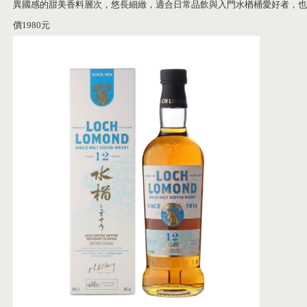
異國感的甜美香料層次，悠長細緻，適合日常品飲與入門水楢桶愛好者，也
價1980元