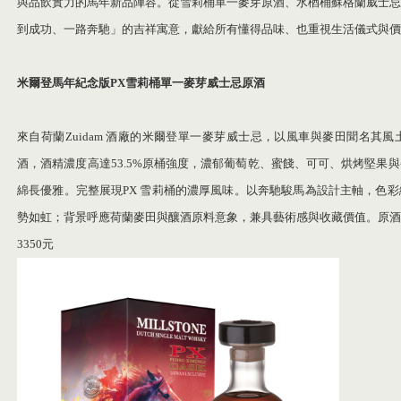
與品飲實力的馬年新品陣容。從雪莉桶單一麥芽原酒、水楢桶蘇格蘭威士忌
到成功、一路奔馳」的吉祥寓意，獻給所有懂得品味、也重視生活儀式與價
米爾登馬年紀念版
PX
雪莉桶單一麥芽威士忌原酒
來自荷蘭Zuidam 酒廠的米爾登單一麥芽威士忌，以風車與麥田聞名其
酒，酒精濃度高達53.5%原桶強度，濃郁葡萄乾、蜜餞、可可、烘烤堅果
綿長優雅。完整展現PX 雪莉桶的濃厚風味。以奔馳駿馬為設計主軸，色
勢如虹；背景呼應荷蘭麥田與釀酒原料意象，兼具藝術感與收藏價值。原酒
3350元